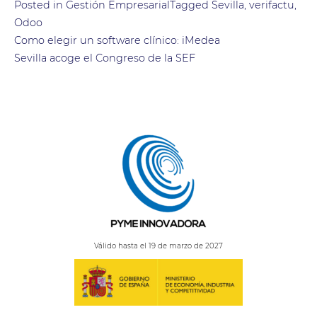
Posted in
Gestión Empresarial
Tagged
Sevilla
,
verifactu
,
Odoo
Navegación
Como elegir un software clínico: iMedea
Sevilla acoge el Congreso de la SEF
de
entradas
Válido hasta el 19 de marzo de 2027