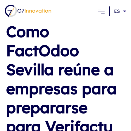
Skip
to
ES
content
Como
G7Innovation
Empresa de desarrollo software especializada en la gestión
clínica y sanitaria
FactOdoo
Sevilla reúne a
empresas para
prepararse
para Verifactu